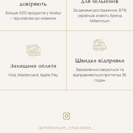
для мільйонів
довіряють
увагу до деталей і до емоцій, які дарує кожен продукт. Саме ця
За даними дослідження, 87%
Більше 500 продуктів у лінійці
філософія найбільш яскраво втілюється у напрямі крафтових
українців знають бренд
— від класики до новинок
цукерок — солодощів, що створюються як маленькі витвори
Millennium
мистецтва.
Купити онлайн преміальні
крафтові цукерки з доставкою
Швидка відправка
Захищена оплата
по Україні
Замовлення пакуються та
Visa, Mastercard, Apple Pay
відправляються протягом 36
годин
Майстерність у кожній деталі.
Крафтові цукерки Millennium — це не масовий продукт. Це
поєднання ручної роботи, авторських рецептур і ретельно
відібраних інгредієнтів. У майстерні шоколаду Міленіум кожна
цукерка проходить шлях від ідеї до вишуканого десерту, що
здатний здивувати навіть досвідченого поціновувача.
@millennium_chocolate_
Головна особливість крафтового виробництва —