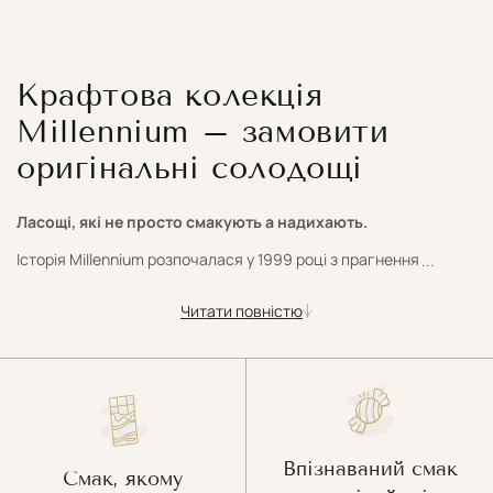
Крафтова колекція
Millennium – замовити
оригінальні солодощі
Ласощі, які не просто смакують а надихають.
Історія Millennium розпочалася у 1999 році з прагнення
...
створювати в Україні шоколад і солодощі сучасного рівня — із
якісних інгредієнтів, із застосуванням передових технологій
Читати повністю
та з глибокою повагою до споживача. Відтоді фабрика
зростала разом із поколінням, яке пам’ятає її з дитинства, і
сьогодні є потужним українським виробником із міжнародною
присутністю.
Міленіум — це понад 25 років досвіду, 15 унікальних брендів,
Впізнаваний смак
500+ продуктів у каталозі та експорт у 45+ країн світу. Але
Смак, якому
попри масштаб і технологічність, компанія зберігає особливу