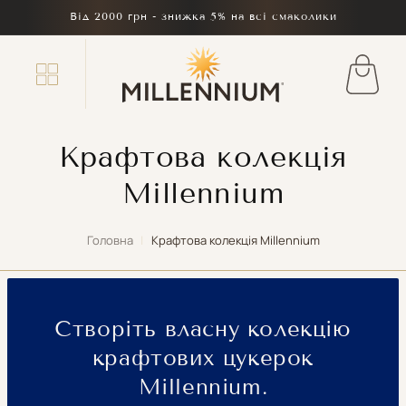
Перейти
Від 2000 грн - знижка 5% на всі смаколики
до
вмісту
Кошик
Крафтова колекція
Millennium
Головна
|
Крафтова колекція Millennium
Створіть власну колекцію
крафтових цукерок
Millennium.