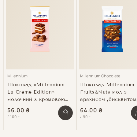
Продавець:
Продавець:
Millennium
Millennium Chocolate
Шоколад «Millennium
Шоколад Millennium
La Creme Edition»
Fruits&Nuts мол з
молочний з кремовою
арахисом ,бисквитом
начинкою зі смаком
курагою та мигдалем
Звичайна
56.00 ₴
Звичайна
64.00 ₴
шт
«Тірамісу»
90г
Зменшити
Збільшити
Зм
/
100 г
/
90 г
ціна
ціна
кількість
кількість
кіл
для
для
дл
Default
Default
Def