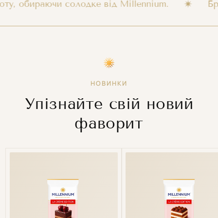
обираючи солодке від Millennium.
Бренд 
НОВИНКИ
Упізнайте свій новий
фаворит