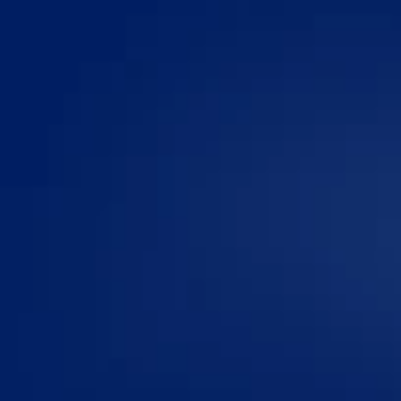
Ніжний молочний
шоколад
Яскраві смаки —
нові враження
Арахіс та солона
карамель