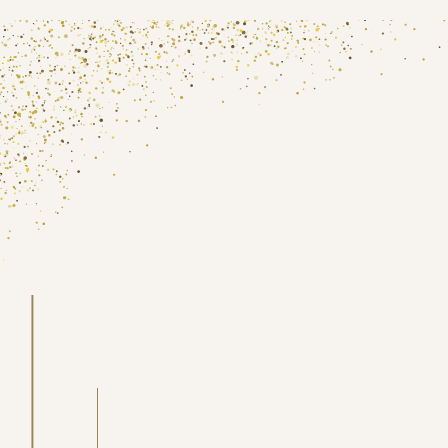
Для дітей і дорослих,
які люблять пригоди
Захопливо, яскраво
та весело!
ОБИРАЙ, ЗАМОВЛЯЙ, СМАКУЙ