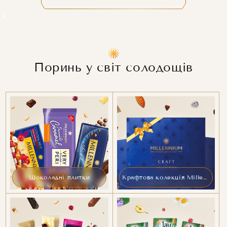
Поринь у світ солодощів
Шоколадні плитки
Крафтова колекція Millennium