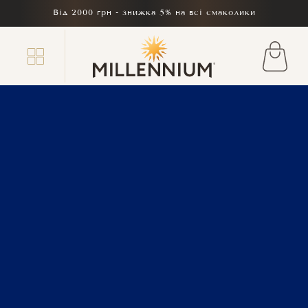
Перейти
Від 2000 грн - знижка 5% на всі смаколики
до
вмісту
Кошик
Створюй та цінуй
моменти разом
з шоколадом
Very Peri