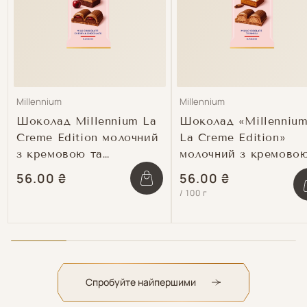
Продавець:
Продавець:
Millennium
Millennium
Шоколад Millennium La
Шоколад «Millenniu
Creme Edition молочний
La Creme Edition»
з кремовою та
молочний з кремово
вишневою начинкою
начинкою зі смаком
Звичайна
56.00 ₴
Звичайна
56.00 ₴
шт
Зменшити
Збільшити
«Тірамісу»
Зм
/
100 г
ціна
ціна
кількість
кількість
кіл
для
для
дл
Default
Default
Def
Title
Title
Titl
Спробуйте найпершими