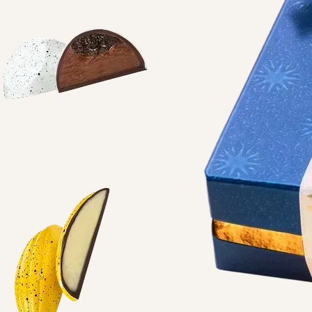
Натуральні
інгредієнти
Ніжна
текстура
Насичений
смак
ОБИРАЙ, ЗАМОВЛЯЙ, СМАКУЙ
Темний шоколад,
який розкривається з
кожним шматочком
Ідеально для