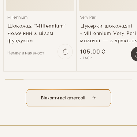
Продавець:
Продавець:
Millennium
Very Peri
Шоколад “Millennium”
Цукерки шоколадні
молочний з цілим
«Millennium Very Peri
фундуком
молочні — з арахісом
родзинками, злакови
Звичайна
105.00 ₴
Немає в наявності
пластівцями та соло
Зм
/
140 г
ціна
карамеллю
кіл
дл
Def
Titl
Відкрити всі категорії