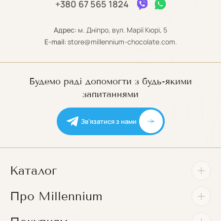
+380 67 565 1824
Адрес:
м. Дніпро, вул. Марії Кюрі, 5
E-mail:
store@millennium-chocolate.com.
Будемо раді допомогти з будь-якими
запитаннями
Зв’язатися з нами
Каталог
Про Millennium
Шоколадні плитки
Цукерки у коробках
Про нас