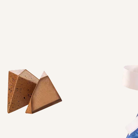
Досконалий баланс
смаку та текстури
Цілі лісові
горіхи
Ніжний молочний
шоколад
ОБИРАЙ, ЗАМОВЛЯЙ, СМАКУЙ