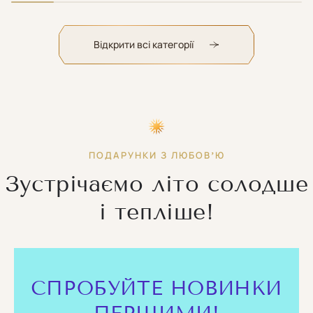
Title
Title
Titl
Відкрити всі категорії
ПОДАРУНКИ З ЛЮБОВʼЮ
Зустрічаємо літо солодше
і тепліше!
СПРОБУЙТЕ НОВИНКИ