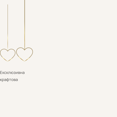
Ексклюзивна
крафтова
Максимум
насиченого смаку