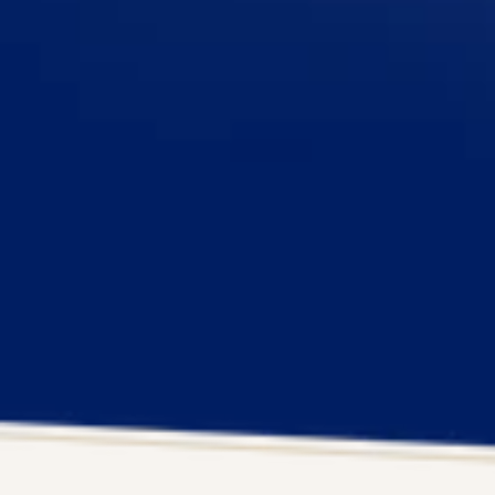
ОБИРАЙ, ЗАМОВЛЯЙ, СМАКУЙ
Шоколад,
Шоколад,
99%
Кольоровий настрій у
Какао
кожному шматочку